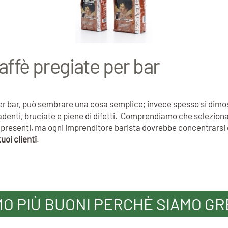
affè pregiate per bar
e per bar, può sembrare una cosa semplice; invece spesso si dim
cadenti, bruciate e piene di difetti. Comprendiamo che selezionar
ori presenti, ma ogni imprenditore barista dovrebbe concentrars
tuoi clienti
.
MO PIÙ BUONI PERCHÈ SIAMO GR