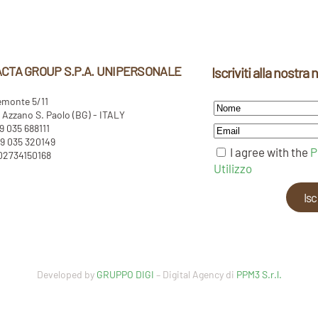
CTA GROUP S.P.A. UNIPERSONALE
Iscriviti alla nostra
emonte 5/11
Azzano S. Paolo (BG) - ITALY
39 035 688111
9 035 320149
I agree with the
P
 02734150168
Utilizzo
Developed by
GRUPPO DIGI
– Digital Agency di
PPM3 S.r.l.