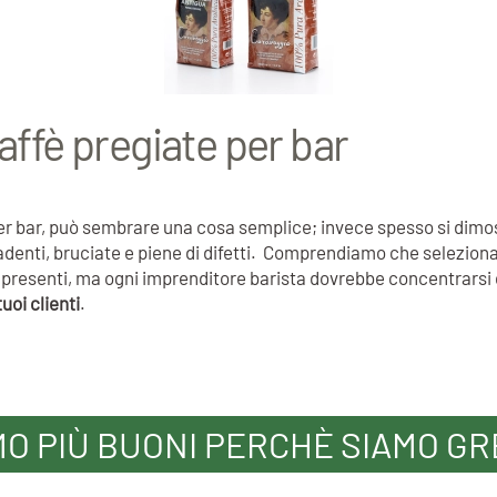
affè pregiate per bar
e per bar, può sembrare una cosa semplice; invece spesso si dim
cadenti, bruciate e piene di difetti. Comprendiamo che selezionar
ori presenti, ma ogni imprenditore barista dovrebbe concentrars
tuoi clienti
.
MO PIÙ BUONI PERCHÈ SIAMO GR