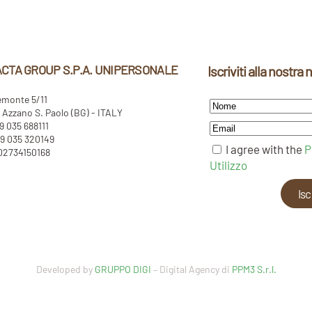
CTA GROUP S.P.A. UNIPERSONALE
Iscriviti alla nostra
emonte 5/11
Azzano S. Paolo (BG) - ITALY
39 035 688111
9 035 320149
I agree with the
P
 02734150168
Utilizzo
Developed by
GRUPPO DIGI
– Digital Agency di
PPM3 S.r.l.